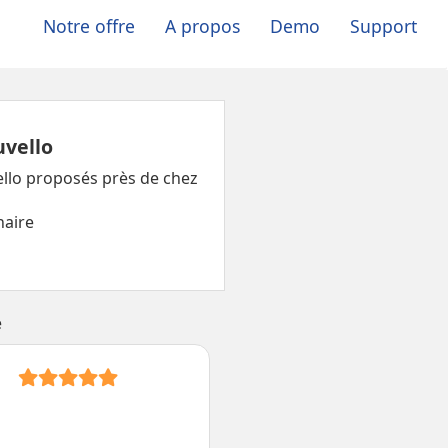
Notre offre
A propos
Demo
Support
uvello
ello proposés près de chez
naire
e