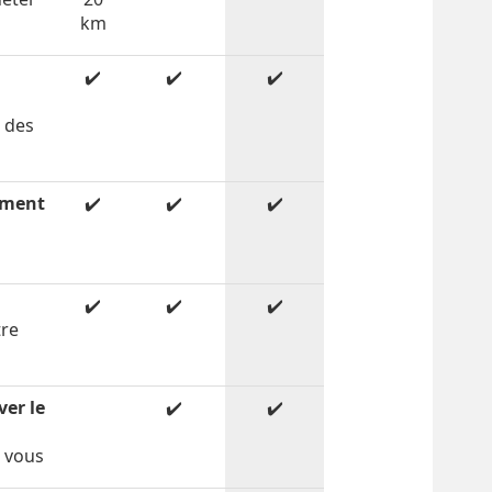
km
✔️
✔️
✔️
c des
ement
✔️
✔️
✔️
✔️
✔️
✔️
tre
é
ver le
✔️
✔️
r vous