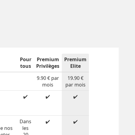
Pour
Premium
Premium
tous
Privilèges
Elite
9.90 € par
19.90 €
mois
par mois
✔️
✔️
✔️
n
Dans
✔️
✔️
de nos
les
heter
20