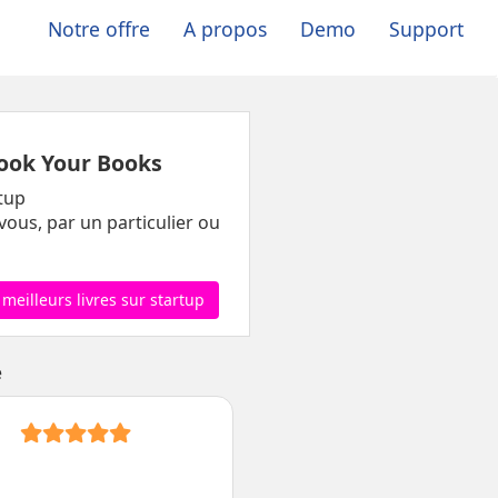
Notre offre
A propos
Demo
Support
ook Your Books
tup
vous, par un particulier ou
 meilleurs livres sur startup
e