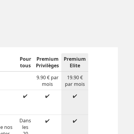
Pour
Premium
Premium
tous
Privilèges
Elite
9.90 € par
19.90 €
mois
par mois
✔️
✔️
✔️
n
Dans
✔️
✔️
de nos
les
heter
20