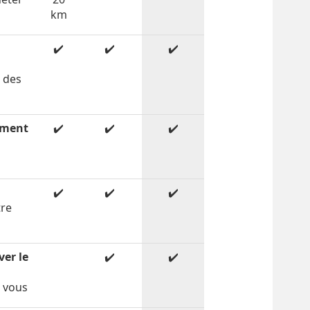
km
✔️
✔️
✔️
c des
ement
✔️
✔️
✔️
✔️
✔️
✔️
tre
é
ver le
✔️
✔️
r vous