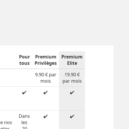
Pour
Premium
Premium
tous
Privilèges
Elite
9.90 € par
19.90 €
mois
par mois
✔️
✔️
✔️
n
Dans
✔️
✔️
de nos
les
heter
20