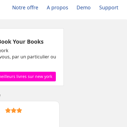
Notre offre
A propos
Demo
Support
Book Your Books
york
vous, par un particulier ou
meilleurs livres sur new york
e