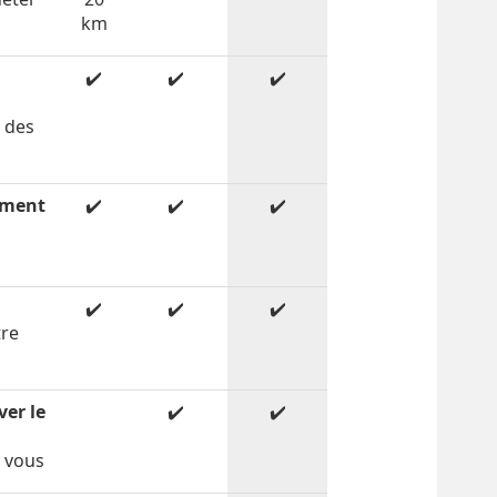
km
✔️
✔️
✔️
c des
ement
✔️
✔️
✔️
✔️
✔️
✔️
tre
é
ver le
✔️
✔️
r vous