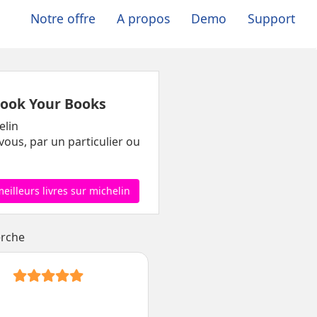
Notre offre
A propos
Demo
Support
ook Your Books
elin
vous, par un particulier ou
meilleurs livres sur michelin
erche