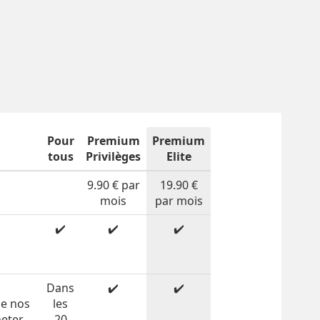
Pour
Premium
Premium
tous
Privilèges
Elite
9.90 € par
19.90 €
mois
par mois
✔️
✔️
✔️
n
Dans
✔️
✔️
de nos
les
heter
20