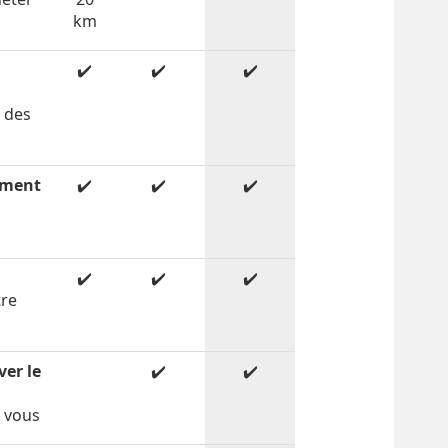
km
✔️
✔️
✔️
c des
ement
✔️
✔️
✔️
✔️
✔️
✔️
tre
é
ver le
✔️
✔️
r vous