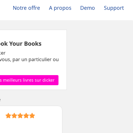
Notre offre
A propos
Demo
Support
ok Your Books
ker
vous, par un particulier ou
es meilleurs livres sur dicker
e