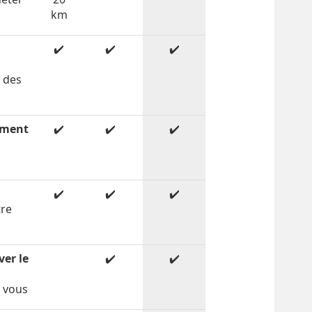
km
✔️
✔️
✔️
c des
ement
✔️
✔️
✔️
✔️
✔️
✔️
tre
é
ver le
✔️
✔️
r vous