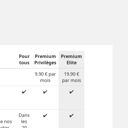
Pour
Premium
Premium
tous
Privilèges
Elite
9.90 € par
19.90 €
mois
par mois
✔️
✔️
✔️
n
Dans
✔️
✔️
de nos
les
heter
20