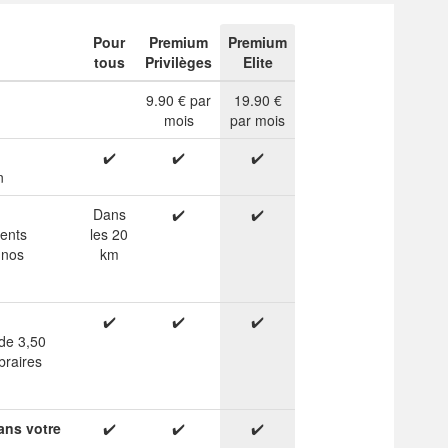
Pour
Premium
Premium
tous
Privilèges
Elite
9.90 € par
19.90 €
mois
par mois
✔️
✔️
✔️
n
Dans
✔️
✔️
ients
les 20
 nos
km
✔️
✔️
✔️
 de 3,50
braires
ans votre
✔️
✔️
✔️