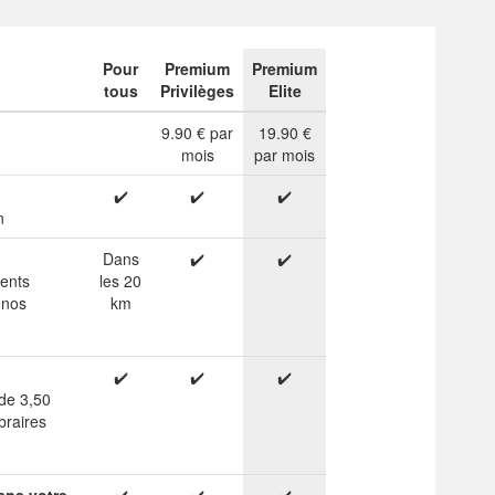
Pour
Premium
Premium
tous
Privilèges
Elite
9.90 € par
19.90 €
mois
par mois
✔️
✔️
✔️
n
Dans
✔️
✔️
ients
les 20
 nos
km
✔️
✔️
✔️
 de 3,50
braires