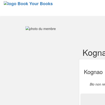
Kogna
Kognao
Bio non r