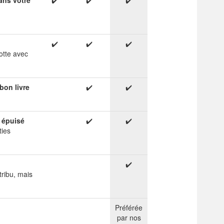
ans votre
✔️
✔️
✔️
✔️
✔️
✔️
otte avec
bon livre
✔️
✔️
e épuisé
✔️
✔️
ties
✔️
ribu, mais
Préférée
par nos