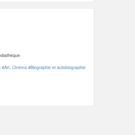
médiathèque
s
#Art, Cinéma
#Biographie et autobiographie