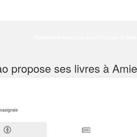
Connectez-vous
pour suivre Kognao ou
Insc
o propose ses livres à Ami
enseignée