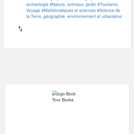
archéologie
#Nature, animaux, jardin
#Tourisme,
Voyage
#Mathématiques et sciences
#Science de
la Terre, géographie, environnement et urbanisme
import_export