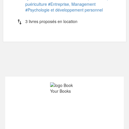
puériculture
#Entreprise, Management
#Psychologie et développement personnel
import_export
3 livres proposés en location