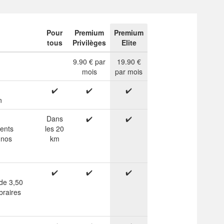
Pour
Premium
Premium
tous
Privilèges
Elite
9.90 € par
19.90 €
mois
par mois
✔️
✔️
✔️
n
Dans
✔️
✔️
ients
les 20
 nos
km
✔️
✔️
✔️
 de 3,50
braires