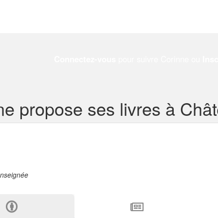
Connectez-vous
pour suivre Corinne ou
Ins
ne propose ses livres à Chât
enseignée