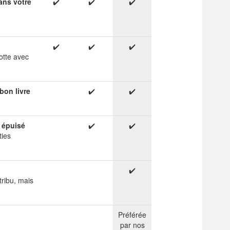
ans votre
✔️
✔️
✔️
✔️
✔️
✔️
otte avec
bon livre
✔️
✔️
e épuisé
✔️
✔️
ties
✔️
ribu, mais
Préférée
par nos