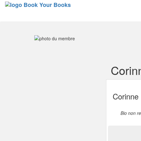
Corin
Corinne
Bio non r