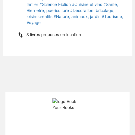
thriller
#Science Fiction
#Cuisine et vins
#Santé,
Bien-être, puériculture
#Décoration, bricolage,
loisirs créatifs
#Nature, animaux, jardin
#Tourisme,
Voyage
import_export
3 livres proposés en location