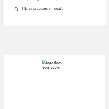
import_export
3 livres proposés en location