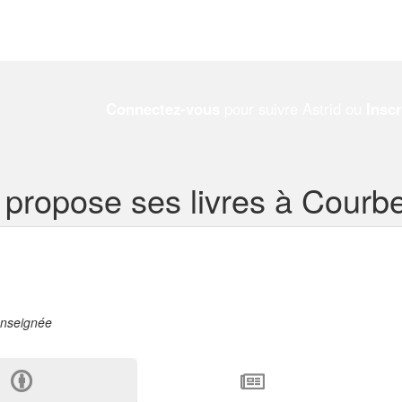
Connectez-vous
pour suivre Astrid ou
Insc
d propose ses livres à Courb
enseignée