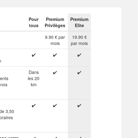
Pour
Premium
Premium
tous
Privilèges
Elite
9.90 € par
19.90 €
mois
par mois
✔️
✔️
✔️
n
Dans
✔️
✔️
ients
les 20
 nos
km
✔️
✔️
✔️
 de 3,50
braires