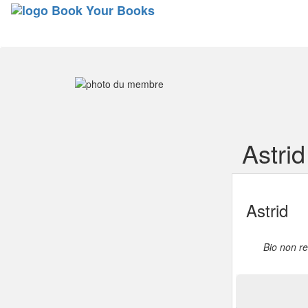
Astri
Astrid
Bio non r