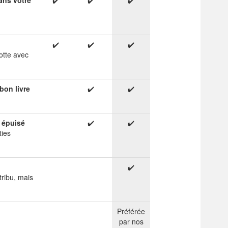
ans votre
✔️
✔️
✔️
✔️
✔️
✔️
otte avec
bon livre
✔️
✔️
e épuisé
✔️
✔️
ties
✔️
ribu, mais
Préférée
par nos