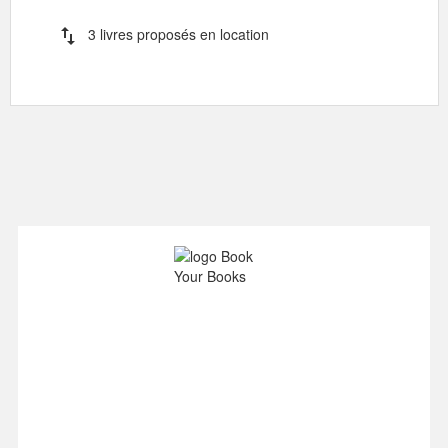
import_export
3 livres proposés en location