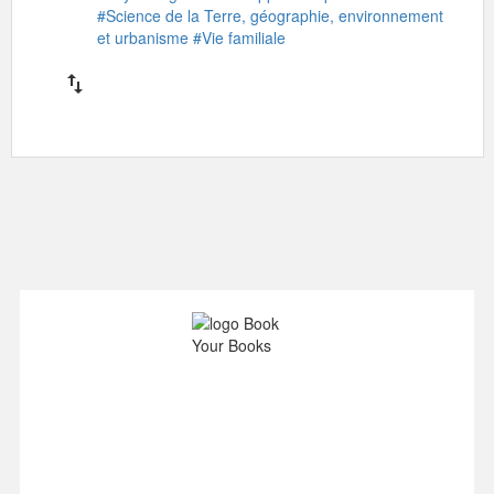
#Science de la Terre, géographie, environnement
et urbanisme
#Vie familiale
import_export