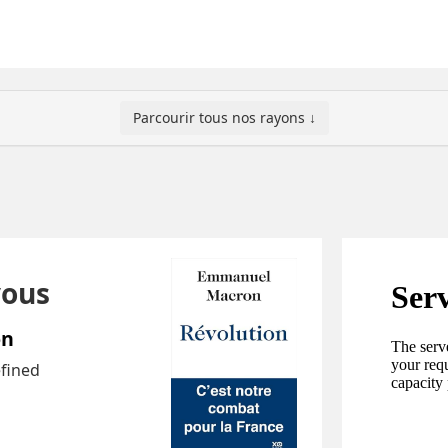
Parcourir tous nos rayons ↓
vous
on
efined