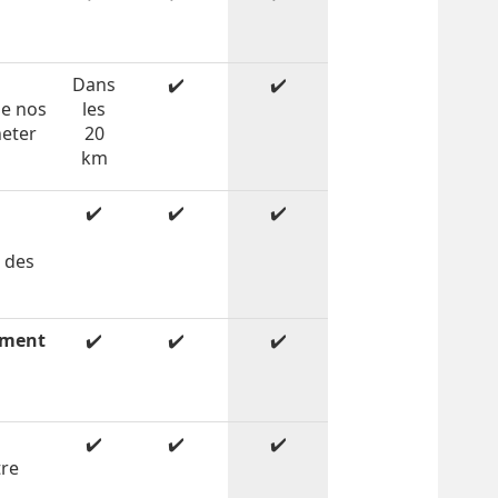
n
Dans
✔️
✔️
de nos
les
heter
20
km
✔️
✔️
✔️
c des
ement
✔️
✔️
✔️
✔️
✔️
✔️
tre
é