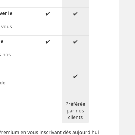
ver le
✔️
✔️
r vous
le
✔️
✔️
s nos
✔️
 de
Préférée
par nos
clients
 Premium en vous inscrivant dès aujourd'hui