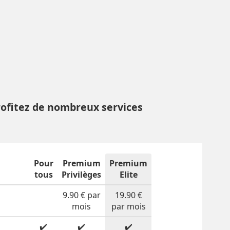
rofitez de nombreux services
Pour
Premium
Premium
tous
Privilèges
Elite
9.90 € par
19.90 €
mois
par mois
✔️
✔️
✔️