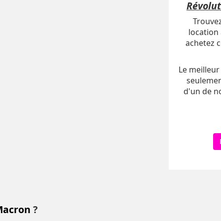
Révolut
Trouvez
location
achetez c
Le meilleur 
seulemen
d'un de n
Macron
?