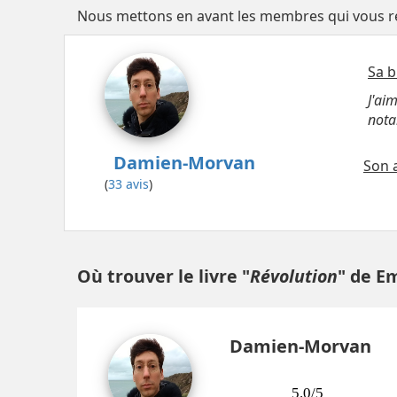
Nous mettons en avant les membres qui vous res
Sa b
J'ai
not
Damien-Morvan
Son a
(
33 avis
)
Où trouver le livre "
Révolution
" de E
Damien-Morvan
5.0/5