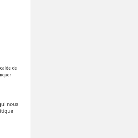
écalée de
niquer
qui nous
itique