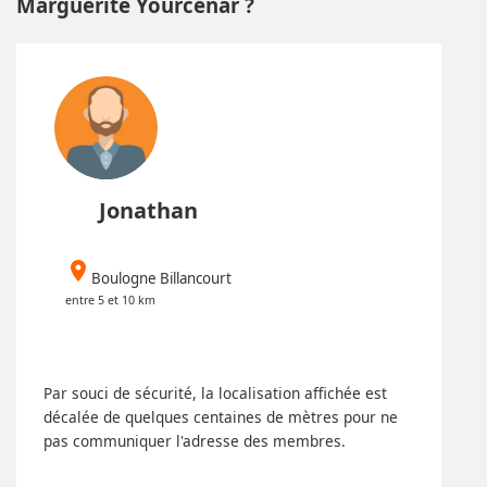
Marguerite Yourcenar ?
Jonathan
place
Boulogne Billancourt
entre 5 et 10 km
Par souci de sécurité, la localisation affichée est
décalée de quelques centaines de mètres pour ne
pas communiquer l'adresse des membres.