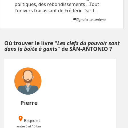
politiques, des rebondissements ...Tout
l'univers fracassant de Frédéric Dard !
Signaler ce contenu
Où trouver le livre "
Les clefs du pouvoir sont
dans la boîte à gants
" de SAN-ANTONIO ?
Pierre
place
Bagnolet
entre 5 et 10 km