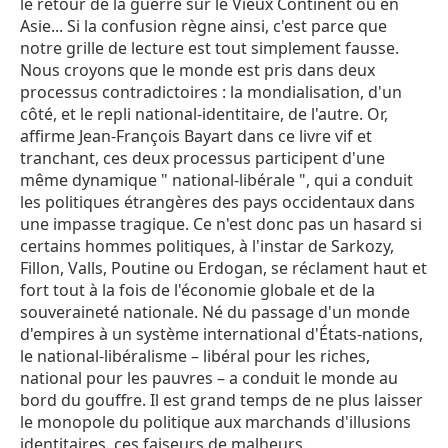
le retour de la guerre sur le Vieux Continent ou en
Asie... Si la confusion règne ainsi, c'est parce que
notre grille de lecture est tout simplement fausse.
Nous croyons que le monde est pris dans deux
processus contradictoires : la mondialisation, d'un
côté, et le repli national-identitaire, de l'autre. Or,
affirme Jean-François Bayart dans ce livre vif et
tranchant, ces deux processus participent d'une
même dynamique " national-libérale ", qui a conduit
les politiques étrangères des pays occidentaux dans
une impasse tragique. Ce n'est donc pas un hasard si
certains hommes politiques, à l'instar de Sarkozy,
Fillon, Valls, Poutine ou Erdogan, se réclament haut et
fort tout à la fois de l'économie globale et de la
souveraineté nationale. Né du passage d'un monde
d'empires à un système international d'États-nations,
le national-libéralisme – libéral pour les riches,
national pour les pauvres – a conduit le monde au
bord du gouffre. Il est grand temps de ne plus laisser
le monopole du politique aux marchands d'illusions
identitaires, ces faiseurs de malheurs.