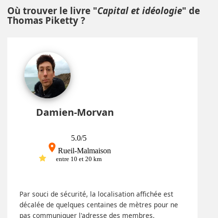
Où trouver le livre "
Capital et idéologie
" de
Thomas Piketty ?
Damien-Morvan
5.0/5
place
Rueil-Malmaison
entre 10 et 20 km
Par souci de sécurité, la localisation affichée est
décalée de quelques centaines de mètres pour ne
pas communiquer l'adresse des membres.