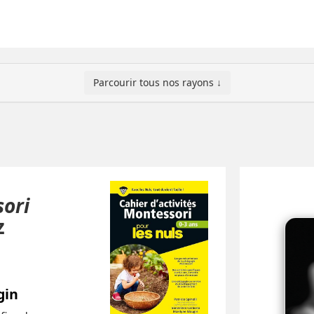
Parcourir tous nos rayons ↓
sori
z
gin