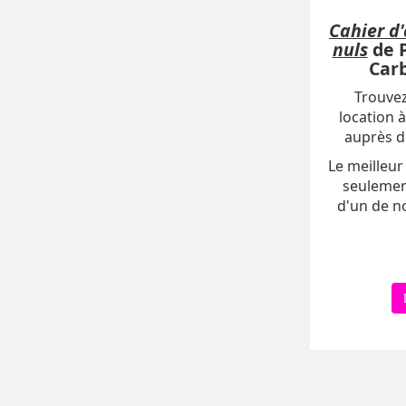
Cahier d'
nuls
de P
Car
Trouvez
location à
auprès d'
Le meilleur 
seulemen
d'un de n