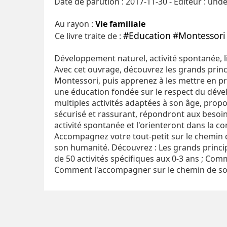
Date de parution : 2017-11-30 - Editeur : und
Au rayon :
Vie familiale
#Education
#Montessori
Ce livre traite de :
Développement naturel, activité spontanée, lib
Avec cet ouvrage, découvrez les grands prin
Montessori, puis apprenez à les mettre en pra
une éducation fondée sur le respect du déve
multiples activités adaptées à son âge, pro
sécurisé et rassurant, répondront aux besoin
activité spontanée et l'orienteront dans la c
Accompagnez votre tout-petit sur le chemin d
son humanité. Découvrez : Les grands princi
de 50 activités spécifiques aux 0-3 ans ; Comm
Comment l'accompagner sur le chemin de so