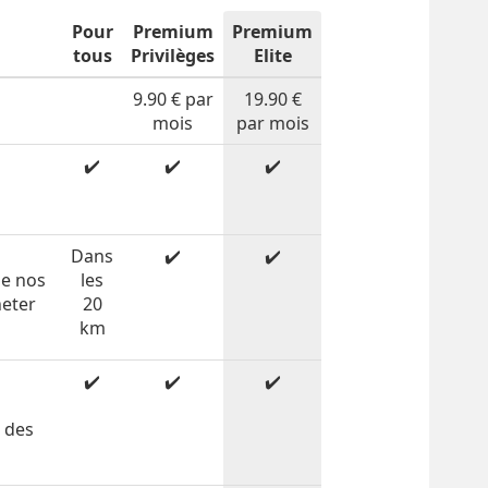
Pour
Premium
Premium
tous
Privilèges
Elite
9.90 € par
19.90 €
mois
par mois
✔️
✔️
✔️
n
Dans
✔️
✔️
de nos
les
heter
20
km
✔️
✔️
✔️
c des