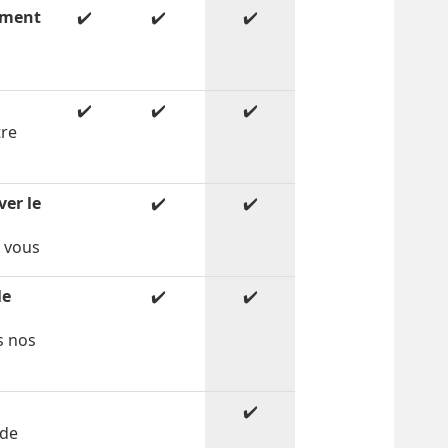
ement
✔️
✔️
✔️
✔️
✔️
✔️
tre
é
ver le
✔️
✔️
r vous
le
✔️
✔️
s nos
✔️
 de