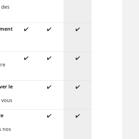
c des
ement
✔️
✔️
✔️
✔️
✔️
✔️
tre
é
ver le
✔️
✔️
r vous
le
✔️
✔️
s nos