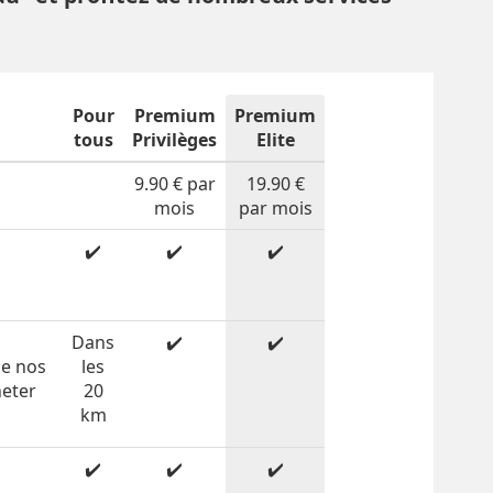
Pour
Premium
Premium
tous
Privilèges
Elite
9.90 € par
19.90 €
mois
par mois
✔️
✔️
✔️
n
Dans
✔️
✔️
de nos
les
heter
20
km
✔️
✔️
✔️