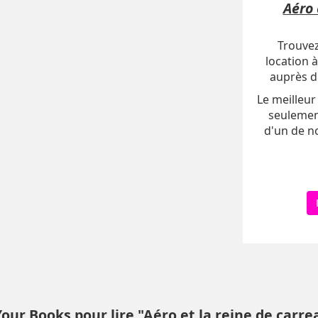
Aéro 
Trouvez
location à
auprès d'
Le meilleur 
seulemen
d'un de n
our Books pour lire "Aéro et la reine de carre